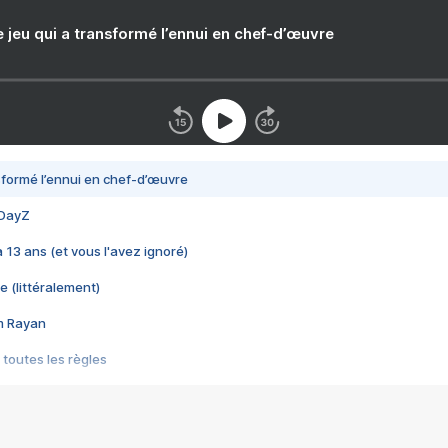
e jeu qui a transformé l’ennui en chef-d’œuvre
nsformé l’ennui en chef-d’œuvre
 DayZ
 a 13 ans (et vous l'avez ignoré)
e (littéralement)
im Rayan
 toutes les règles
s les jeux vidéo
us choquant de Rockstar ? - Le scandale BULLY