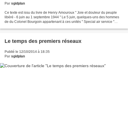
Par
sgidplan
Ce texte est issu du livre de Henry Amouroux " Joie et douleur du peuple
libéré - 6 juin au 1 septembre 1944 " Le 5 juin, quelques-uns des hommes
de du Colonel Bourgoin appartenant à ces unités " Special air service "
créées pour jeter le trouble derrière...
Le temps des premiers réseaux
Publié le 12/10/2014 à 18:35
Par
sgidplan