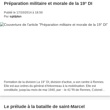
Préparation militaire et morale de la 19° DI
Publié le 17/10/2014 à 18:50
Par
sgidplan
Formation de la division La 19° DI, division d'active, a son centre à Rennes.
Elle est aux ordres du général d'Arbonneau à la mobilisation. Elle est
constituée, jusqu'au mois de mai 1940, par: - le 41°RI de Rennes, Colonel
De Lorme. - le 117° RI du mans,...
Le prélude à la bataille de saint-Marcel