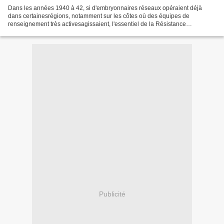
Dans les années 1940 à 42, si d'embryonnaires réseaux opéraient déjà
dans certainesrégions, notamment sur les côtes où des équipes de
renseignement très activesagissaient, l'essentiel de la Résistance
s'organisait depuis l'Angleterre. C'est ainsi que,...
Publicité