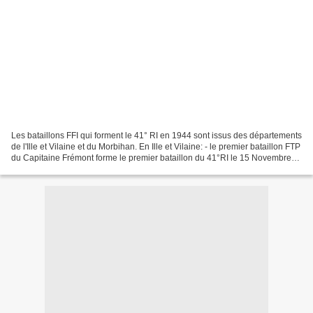
Les bataillons FFI qui forment le 41° RI en 1944 sont issus des départements
de l'Ille et Vilaine et du Morbihan. En Ille et Vilaine: - le premier bataillon FTP
du Capitaine Frémont forme le premier bataillon du 41°RI le 15 Novembre
1944. - Le deuxième...