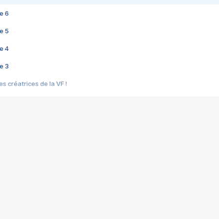
e 6
e 5
e 4
e 3
s créatrices de la VF !
e 2
e 1
e Mektoub My Love arrive enfin ! Rencontre avec Shaïn Boumedine et Sal
i : après Toni en famille
elle réalise le bouleversant Dites lui que je l'aime
ais ! Rencontre autour de Vie privée de Rebecca Zlotowski
 de Marguerite, Grave... Rencontre avec Ella Rumpf